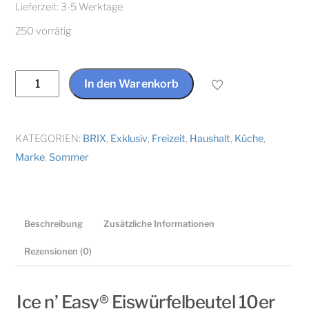
Lieferzeit:
3-5 Werktage
250 vorrätig
Eiswürfelbeutel
In den Warenkorb
Ice
n'
Easy®
KATEGORIEN:
BRIX
,
Exklusiv
,
Freizeit
,
Haushalt
,
Küche
,
10er
Marke
,
Sommer
IceCube-
Bags
Einweg
Beschreibung
Zusätzliche Informationen
by
Schur
Rezensionen (0)
Menge
Ice n’ Easy® Eiswürfelbeutel 10er