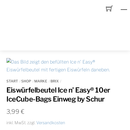
Skip
to
content
START
SHOP
MARKE
BRIX
Eiswürfelbeutel Ice n’ Easy® 10er
IceCube-Bags Einweg by Schur
3,99
€
inkl. MwSt.
zzgl.
Versandkosten