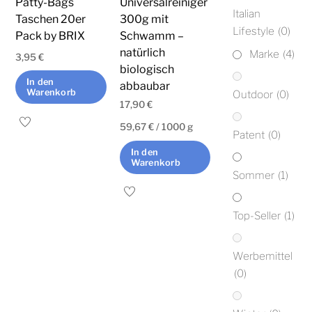
Patty-Bags
Universalreiniger
Italian
Taschen 20er
300g mit
Lifestyle
(0)
Pack by BRIX
Schwamm –
natürlich
Marke
(4)
3,95
€
biologisch
In den
abbaubar
Warenkorb
Outdoor
(0)
17,90
€
59,67
€
/
1000
g
Patent
(0)
In den
Warenkorb
Sommer
(1)
Top-Seller
(1)
Werbemittel
(0)