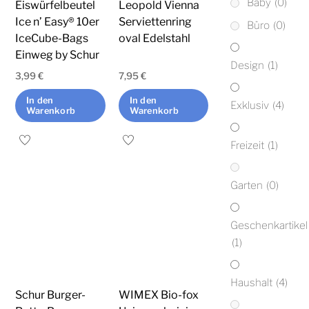
Baby
(0)
Eiswürfelbeutel
Leopold Vienna
Ice n’ Easy® 10er
Serviettenring
Büro
(0)
IceCube-Bags
oval Edelstahl
Einweg by Schur
Design
(1)
3,99
€
7,95
€
In den
In den
Exklusiv
(4)
Warenkorb
Warenkorb
Freizeit
(1)
Garten
(0)
Geschenkartikel
(1)
Haushalt
(4)
Schur Burger-
WIMEX Bio-fox