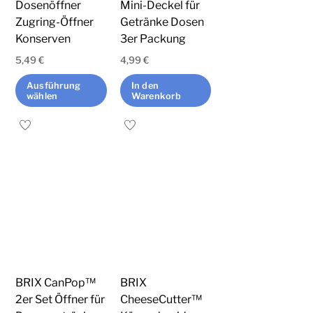
Dosenöffner
Mini-Deckel für
Zugring-Öffner
Getränke Dosen
Konserven
3er Packung
5,49
€
4,99
€
Ausführung
In den
wählen
Warenkorb
Dieses
Produkt
weist
mehrere
Varianten
auf.
Die
Optionen
können
BRIX CanPop™
BRIX
auf
2er Set Öffner für
CheeseCutter™
der