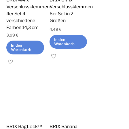
der
Verschlussklemmen
Verschlussklemmen
4er Set 4
6er Set in 2
Produktseite
verschiedene
Größen
gewählt
Farben 14,3 cm
werden
4,49
€
3,99
€
In den
Warenkorb
In den
Warenkorb
BRIX BagLock™
BRIX Banana