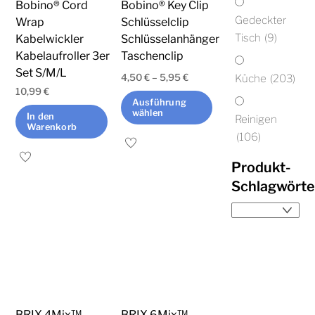
Bobino® Cord
Bobino® Key Clip
Gedeckter
Wrap
Schlüsselclip
Tisch
(9)
Kabelwickler
Schlüsselanhänger
Kabelaufroller 3er
Taschenclip
Set S/M/L
Küche
(203)
4,50
€
–
5,95
€
10,99
€
Ausführung
wählen
In den
Reinigen
Warenkorb
(106)
Dieses
Produkt
Produkt-
weist
Schlagwörte
mehrere
Varianten
auf.
Die
Optionen
können
auf
BRIX 4Mix™
BRIX 6Mix™