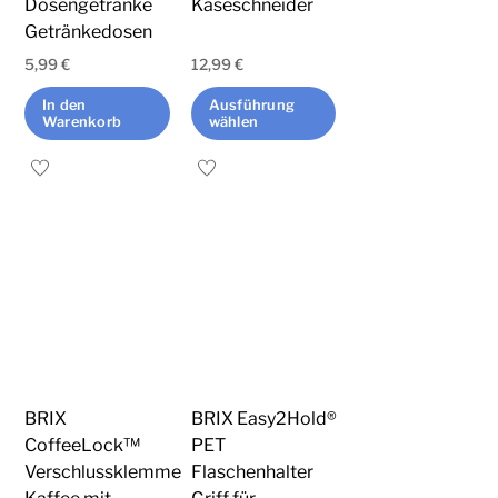
Dosengetränke
Käseschneider
Produktseite
Getränkedosen
gewählt
5,99
€
12,99
€
werden
In den
Ausführung
Warenkorb
wählen
Dieses
Produkt
weist
mehrere
Varianten
auf.
Die
Optionen
können
BRIX
BRIX Easy2Hold®
auf
CoffeeLock™
PET
der
Verschlussklemme
Flaschenhalter
Produktseite