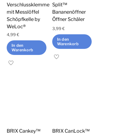
Verschlussklemme
Split™
mit Messlöffel
Bananenöffner
Schöpfkelle by
Öffner Schäler
WeLoc®
3,99
€
4,99
€
In den
Warenkorb
In den
Warenkorb
BRIX Cankey™
BRIX CanLock™