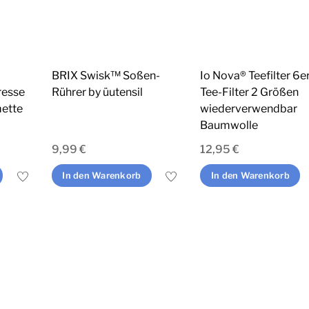
BRIX Swisk™ Soßen-
Io Nova® Teefilter 6e
resse
Rührer by üutensil
Tee-Filter 2 Größen
mette
wiederverwendbar
Baumwolle
9,99
€
12,95
€
In den Warenkorb
In den Warenkorb