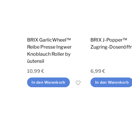
BRIX GarlicWheel™
BRIX J-Popper™
Reibe Presse Ingwer
Zugring-Dosenöff
Knoblauch Roller by
üutensil
10,99
€
6,99
€
In den Warenkorb
In den Warenkorb