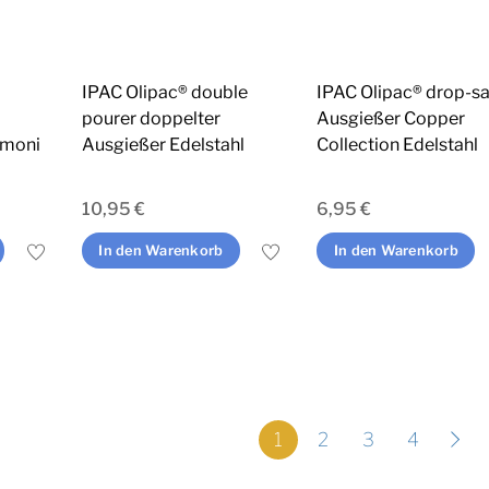
IPAC Olipac® double
IPAC Olipac® drop-s
pourer doppelter
Ausgießer Copper
imoni
Ausgießer Edelstahl
Collection Edelstahl
10,95
€
6,95
€
In den Warenkorb
In den Warenkorb
1
2
3
4