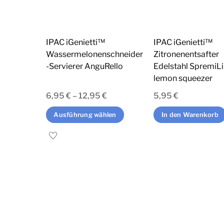
IPAC iGenietti™
IPAC iGenietti™
Wassermelonenschneider
Zitronenentsafter
-Servierer AnguRello
Edelstahl SpremiL
lemon squeezer
6,95
€
–
12,95
€
5,95
€
Dieses
Ausführung wählen
In den Warenkorb
Produkt
weist
mehrere
Varianten
auf.
Die
Optionen
können