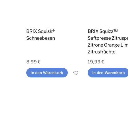
BRIX Squisk®
BRIX Squizz™
Schneebesen
Saftpresse Zitrusp
Zitrone Orange Li
Zitrusfrüchte
8,99
€
19,99
€
In den Warenkorb
In den Warenkorb