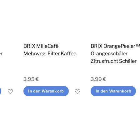
Optionen
können
auf
der
Produktseite
BRIX MilleCafé
BRIX OrangePeeler
gewählt
er
Mehrweg-Filter Kaffee
Orangenschäler
werden
Zitrusfrucht Schäler
3,95
€
3,99
€
In den Warenkorb
In den Warenkorb