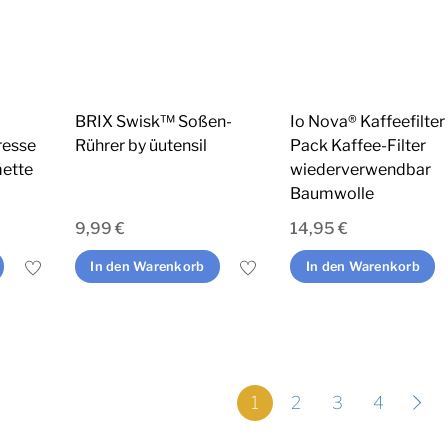
BRIX Swisk™ Soßen-
Io Nova® Kaffeefilter
resse
Rührer by üutensil
Pack Kaffee-Filter
mette
wiederverwendbar
Baumwolle
9,99
€
14,95
€
In den Warenkorb
In den Warenkorb
1
2
3
4