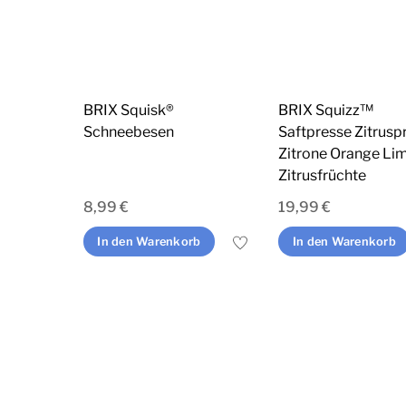
BRIX Squisk®
BRIX Squizz™
Schneebesen
Saftpresse Zitrusp
Zitrone Orange Li
Zitrusfrüchte
8,99
€
19,99
€
In den Warenkorb
In den Warenkorb