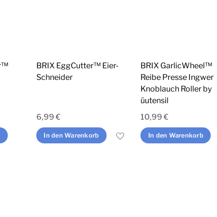
r™
BRIX EggCutter™ Eier-
BRIX GarlicWheel™
Schneider
Reibe Presse Ingwer
Knoblauch Roller by
üutensil
6,99
€
10,99
€
Dieses
n
In den Warenkorb
In den Warenkorb
Produkt
weist
mehrere
Varianten
auf.
Die