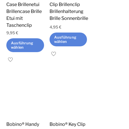
auf
Case Brillenetui
Clip Brillenclip
der
Brillencase Brille
Brillenhalterung
Produktseite
Etui mit
Brille Sonnenbrille
Taschenclip
gewählt
4,95
€
werden
9,95
€
Ausführung
wählen
Ausführung
wählen
Dieses
Dieses
Produkt
Produkt
weist
weist
mehrere
mehrere
Varianten
Varianten
auf.
auf.
Die
Die
Optionen
Optionen
können
können
auf
Bobino® Handy
Bobino® Key Clip
auf