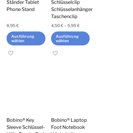
der
Ständer Tablet
Schlüsselclip
der
Phone Stand
Schlüsselanhänger
Produktseite
Produktseite
Taschenclip
gewählt
gewählt
werden
8,95
€
4,50
€
–
5,95
€
werden
Ausführung
Ausführung
wählen
wählen
Dieses
Dieses
Produkt
Produkt
weist
weist
mehrere
mehrere
Varianten
Varianten
auf.
auf.
Die
Die
Optionen
Optionen
können
können
Bobino® Key
Bobino® Laptop
auf
auf
Sleeve Schlüssel-
Foot Notebook
der
der