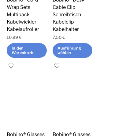
der
Wrap Sets
Cable Clip
Multipack
Schreibtisch
Produktseite
Kabelwickler
Kabelclip
gewählt
Kabelaufroller
Kabelhalter
werden
10,99
€
7,50
€
In den
Ausführung
Warenkorb
wählen
Dieses
Produkt
weist
mehrere
Varianten
auf.
Die
Optionen
können
Bobino® Glasses
Bobino® Glasses