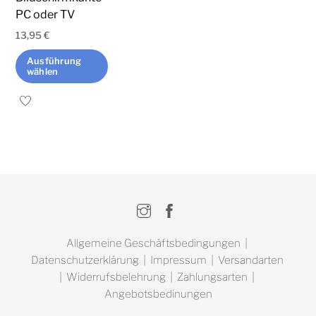
Produktseite
PC oder TV
gewählt
gewählt
werden
13,95
€
werden
Ausführung
wählen
Dieses
Produkt
weist
mehrere
Varianten
auf.
Instagram
Facebook
Die
Optionen
Allgemeine Geschäftsbedingungen
|
können
Datenschutzerklärung
|
Impressum
|
Versandarten
auf
|
Widerrufsbelehrung
|
Zahlungsarten
|
der
Angebotsbedinungen
Produktseite