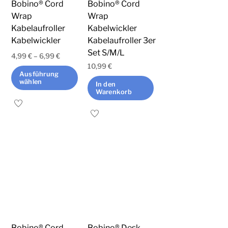
Bobino® Cord
Bobino® Cord
Wrap
Wrap
Kabelaufroller
Kabelwickler
Kabelwickler
Kabelaufroller 3er
Set S/M/L
4,99
€
–
6,99
€
10,99
€
Ausführung
wählen
In den
Warenkorb
Dieses
Produkt
weist
mehrere
Varianten
auf.
Die
Optionen
können
auf
Bobino® Cord
Bobino® Desk