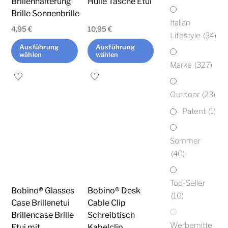
Brillenhalterung
Hülle Tasche Etui
Produktseite
Produktseite
Brille Sonnenbrille
Italian
gewählt
gewählt
4,95
€
10,95
€
Lifestyle
(34)
werden
werden
Ausführung
Ausführung
wählen
wählen
Marke
(327)
Dieses
Dieses
Produkt
Produkt
Outdoor
(23)
weist
weist
Patent
(1)
mehrere
mehrere
Varianten
Varianten
Sommer
auf.
auf.
(40)
Die
Die
Optionen
Optionen
Top-Seller
können
können
Bobino® Glasses
Bobino® Desk
(10)
auf
auf
Case Brillenetui
Cable Clip
der
der
Brillencase Brille
Schreibtisch
Werbemittel
Produktseite
Produktseite
Etui mit
Kabelclip