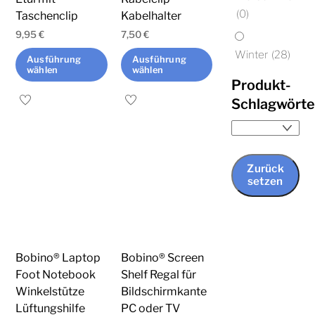
(0)
Taschenclip
Kabelhalter
gewählt
gewählt
werden
werden
9,95
€
7,50
€
Winter
(28)
Ausführung
Ausführung
wählen
wählen
Produkt-
Dieses
Dieses
Schlagwörte
Produkt
Produkt
weist
weist
mehrere
mehrere
Zurück
Varianten
Varianten
setzen
auf.
auf.
Die
Die
Optionen
Optionen
können
können
Bobino® Laptop
Bobino® Screen
auf
auf
Foot Notebook
Shelf Regal für
der
der
Winkelstütze
Bildschirmkante
Produktseite
Produktseite
Lüftungshilfe
PC oder TV