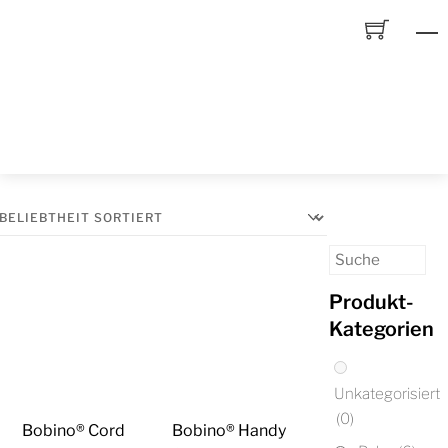
Skip
to
content
Produkt-
Kategorien
Unkategorisiert
(0)
Bobino® Cord
Bobino® Handy