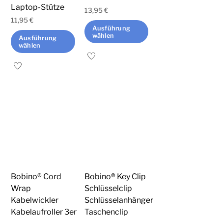
Laptop-Stütze
gewählt
gewählt
13,95
€
werden
werden
11,95
€
Ausführung
wählen
Ausführung
wählen
Dieses
Dieses
Produkt
Produkt
weist
weist
mehrere
mehrere
Varianten
Varianten
auf.
auf.
Die
Die
Optionen
Optionen
können
können
auf
Bobino® Cord
Bobino® Key Clip
auf
der
Wrap
Schlüsselclip
der
Kabelwickler
Schlüsselanhänger
Produktseite
Produktseite
Kabelaufroller 3er
Taschenclip
gewählt