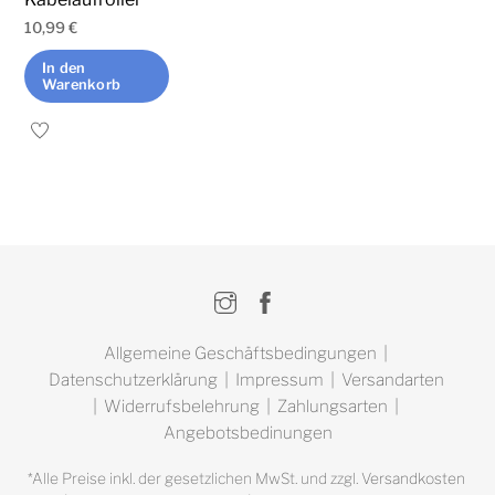
werden
10,99
€
In den
Warenkorb
Instagram
Facebook
Allgemeine Geschäftsbedingungen
|
Datenschutzerklärung
|
Impressum
|
Versandarten
|
Widerrufsbelehrung
|
Zahlungsarten
|
Angebotsbedinungen
*Alle Preise inkl. der gesetzlichen MwSt. und zzgl.
Versandkosten