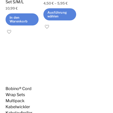
Set S/M/L
gewählt
werden
4,50
€
–
5,95
€
werden
10,99
€
Ausführung
wählen
In den
Warenkorb
Dieses
Produkt
weist
mehrere
Varianten
auf.
Die
Optionen
können
auf
Bobino® Cord
der
Wrap Sets
Multipack
Produktseite
Kabelwickler
gewählt
Kabelaufroller