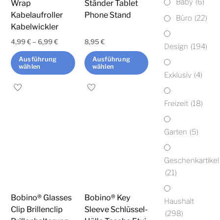
Baby
(6)
Wrap
Ständer Tablet
Kabelaufroller
Phone Stand
Büro
(22)
Kabelwickler
4,99
€
–
6,99
€
8,95
€
Design
(194)
Ausführung
Ausführung
wählen
wählen
Exklusiv
(4)
Dieses
Dieses
Produkt
Produkt
Freizeit
(18)
weist
weist
mehrere
mehrere
Garten
(5)
Varianten
Varianten
auf.
auf.
Geschenkartikel
Die
Die
(21)
Optionen
Optionen
können
können
Bobino® Glasses
Bobino® Key
Haushalt
auf
auf
Clip Brillenclip
Sleeve Schlüssel-
(298)
der
der