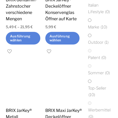
Italian
der
Zahnstocher
Deckelöffner
Lifestyle
(0)
verschiedene
Konservenglas
Produktseite
Mengen
Öffner auf Karte
gewählt
Marke
(10)
werden
5,49
€
–
21,95
€
5,99
€
Ausführung
Ausführung
wählen
wählen
Outdoor
(1)
Dieses
Dieses
Patent
(0)
Produkt
Produkt
weist
weist
mehrere
mehrere
Sommer
(0)
Varianten
Varianten
auf.
auf.
Top-Seller
Die
Die
(10)
Optionen
Optionen
können
können
Werbemittel
BRIX JarKey®
BRIX Maxi JarKey®
auf
auf
(0)
Metall
Deckelöffner