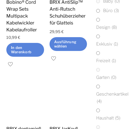
Baby
(0)
Bobino® Cord
BRIX AntiSlip™
Wrap Sets
Anti-Rutsch
Büro
(3)
Multipack
Schuhüberzieher
Kabelwickler
für Glatteis
Design
(8)
Kabelaufroller
29,95
€
10,99
€
Ausführung
Exklusiv
(1)
wählen
In den
Warenkorb
Dieses
Freizeit
(1)
Produkt
weist
Garten
(0)
mehrere
Varianten
Geschenkartikel
auf.
(4)
Die
Optionen
Haushalt
(5)
können
auf
BRIX dentamin®
BRIX JarKey®