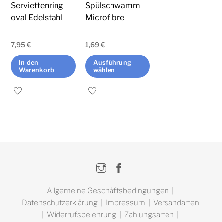
auf
Serviettenring
Spülschwamm
der
oval Edelstahl
Microfibre
Produktseite
gewählt
7,95
€
1,69
€
werden
In den
Ausführung
Warenkorb
wählen
Dieses
Produkt
weist
mehrere
Varianten
auf.
Instagram
Facebook
Die
Optionen
Allgemeine Geschäftsbedingungen
|
können
Datenschutzerklärung
|
Impressum
|
Versandarten
auf
|
Widerrufsbelehrung
|
Zahlungsarten
|