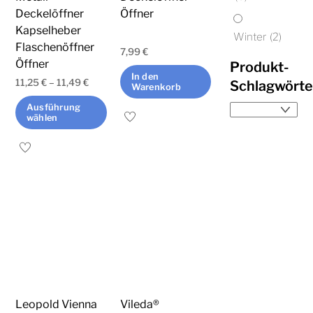
der
der
Deckelöffner
Öffner
Produktseite
Produktseite
Kapselheber
Winter
(2)
Flaschenöffner
gewählt
gewählt
7,99
€
Öffner
Produkt-
werden
werden
In den
11,25
€
–
11,49
€
Schlagwörte
Warenkorb
Ausführung
wählen
Dieses
Produkt
weist
mehrere
Varianten
auf.
Die
Optionen
können
Leopold Vienna
Vileda®