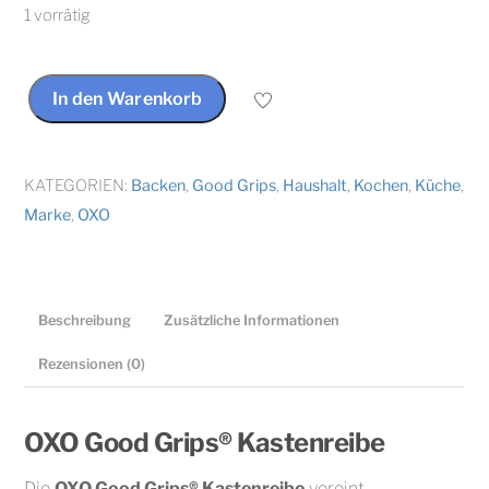
1 vorrätig
In den Warenkorb
OXO
Good
Grips®
KATEGORIEN:
Backen
,
Good Grips
,
Haushalt
,
Kochen
,
Küche
,
Kastenreibe
Marke
,
OXO
Menge
Beschreibung
Zusätzliche Informationen
Rezensionen (0)
OXO Good Grips® Kastenreibe
Die
OXO Good Grips® Kastenreibe
vereint