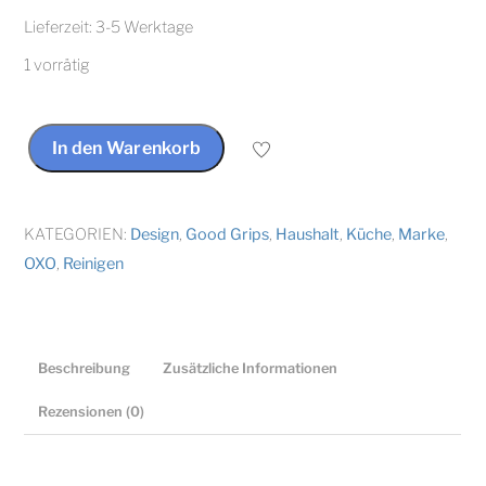
Lieferzeit:
3-5 Werktage
1 vorrätig
In den Warenkorb
OXO
Good
Grips®
KATEGORIEN:
Design
,
Good Grips
,
Haushalt
,
Küche
,
Marke
,
4-
OXO
,
Reinigen
in-
1
Reinigungsbürsten-
Set
Beschreibung
Zusätzliche Informationen
für
Rezensionen (0)
die
Küche
Kücheneinrichtung