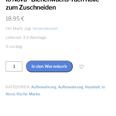
zum Zuschneiden
18,95
€
inkl. MwSt.
zzgl.
Versandkosten
Lieferzeit:
3-5 Werktage
3 vorrätig
Io
In den Warenkorb
Nova®
Bienenwachs-
Tuch
KATEGORIEN:
Aufbewahrung
,
Aufbewahrung
,
Haushalt
,
Io
Rolle
Nova
,
Küche
,
Marke
zum
Zuschneiden
Menge