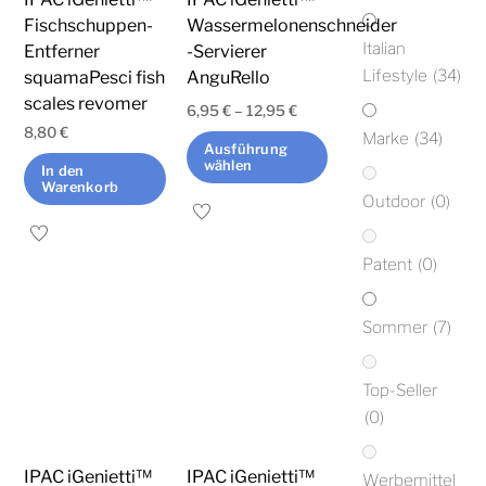
Fischschuppen-
Wassermelonenschneider
Italian
Entferner
-Servierer
Lifestyle
(34)
squamaPesci fish
AnguRello
scales revomer
6,95
€
–
12,95
€
8,80
€
Marke
(34)
Ausführung
wählen
In den
Warenkorb
Outdoor
(0)
Dieses
Produkt
Patent
(0)
weist
mehrere
Varianten
Sommer
(7)
auf.
Die
Top-Seller
Optionen
(0)
können
auf
IPAC iGenietti™
IPAC iGenietti™
Werbemittel