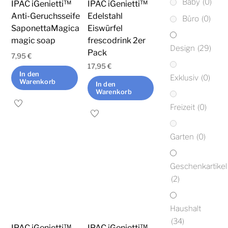
Baby
(0)
IPAC iGenietti™
IPAC iGenietti™
Anti-Geruchsseife
Edelstahl
Büro
(0)
SaponettaMagica
Eiswürfel
magic soap
frescodrink 2er
Design
(29)
Pack
7,95
€
17,95
€
In den
Exklusiv
(0)
Warenkorb
In den
Warenkorb
Freizeit
(0)
Garten
(0)
Geschenkartikel
(2)
Haushalt
(34)
IPAC iGenietti™
IPAC iGenietti™