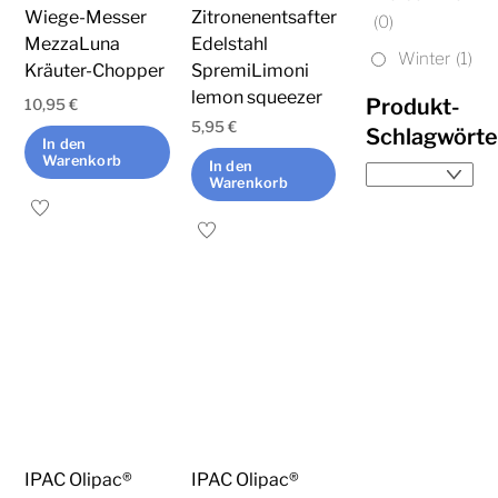
der
Wiege-Messer
Zitronenentsafter
(0)
MezzaLuna
Edelstahl
Produktseite
Winter
(1)
Kräuter-Chopper
SpremiLimoni
gewählt
lemon squeezer
Produkt-
werden
10,95
€
5,95
€
Schlagwörte
In den
Warenkorb
In den
Warenkorb
IPAC Olipac®
IPAC Olipac®