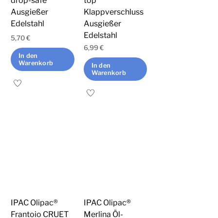
drop-safe
top
Ausgießer
Klappverschluss
Edelstahl
Ausgießer
Edelstahl
5,70
€
6,99
€
In den
Warenkorb
In den
Warenkorb
IPAC Olipac®
IPAC Olipac®
Frantoio CRUET
Merlina Öl-