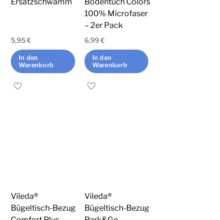
Ersatzschwamm
Bodentuch Colors
der
100% Microfaser
Produktseite
– 2er Pack
gewählt
5,95
€
6,99
€
werden
In den
In den
Warenkorb
Warenkorb
Vileda®
Vileda®
Bügeltisch-Bezug
Bügeltisch-Bezug
Comfort Plus
Park&Go