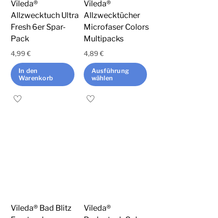
Vileda®
Vileda®
Allzwecktuch Ultra
Allzwecktücher
Fresh 6er Spar-
Microfaser Colors
Pack
Multipacks
4,99
€
4,89
€
In den
Ausführung
Warenkorb
wählen
Dieses
Produkt
weist
mehrere
Varianten
auf.
Die
Optionen
können
Vileda® Bad Blitz
Vileda®
auf