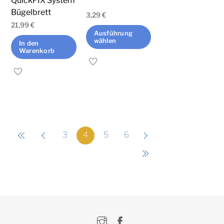
QuickFIX System
Bügelbrett
3,29
€
21,99
€
Ausführung
wählen
In den
Warenkorb
Dieses
Produkt
weist
mehrere
Varianten
auf.
3
4
5
6
Die
Optionen
können
auf
der
Produktseite
Instagram
Facebook
gewählt